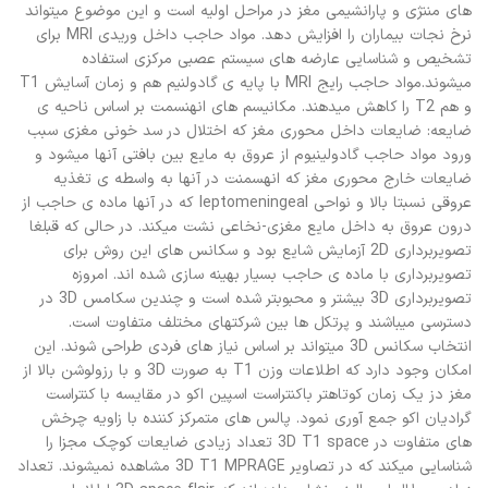
های مننژی و پارانشیمی مغز در مراحل اولیه است و این موضوع میتواند
نرخ نجات بیماران را افزایش دهد. مواد حاجب داخل وریدی MRI برای
تشخیص و شناسایی عارضه های سیستم عصبی مرکزی استفاده
میشوند.مواد حاجب رایج MRI با پایه ی گادولنیم هم و زمان آسایش T1
و هم T2 را کاهش میدهند. مکانیسم های انهنسمت بر اساس ناحیه ی
ضایعه: ضایعات داخل محوری مغز که اختلال در سد خونی مغزی سبب
ورود مواد حاجب گادولینیوم از عروق به مایع بین بافتی آنها میشود و
ضایعات خارج محوری مغز که انهسمنت در آنها به واسطه ی تغذیه
عروقی نسبتا بالا و نواحی leptomeningeal که در آنها ماده ی حاجب از
درون عروق به داخل مایع مغزی-نخاعی نشت میکند. در حالی که قبلغا
تصویربرداری 2D آزمایش شایع بود و سکانس های این روش برای
تصویربرداری با ماده ی حاجب بسیار بهینه سازی شده اند. امروزه
تصویربرداری 3D بیشتر و محبوبتر شده است و چندین سکامس 3D در
دسترسی میباشند و پرتکل ها بین شرکتهای مختلف متفاوت است.
انتخاب سکانس 3D میتواند بر اساس نیاز های فردی طراحی شوند. این
امکان وجود دارد که اطلاعات وزن T1 به صورت 3D و با رزولوشن بالا از
مغز دز یک زمان کوتاهتر باکنتراست اسپین اکو در مقایسه با کنتراست
گرادیان اکو جمع آوری نمود. پالس های متمرکز کننده با زاویه چرخش
های متفاوت در 3D T1 space تعداد زیادی ضایعات کوچک مجزا را
شناسایی میکند که در تصاویر 3D T1 MPRAGE مشاهده نمیشوند. تعداد