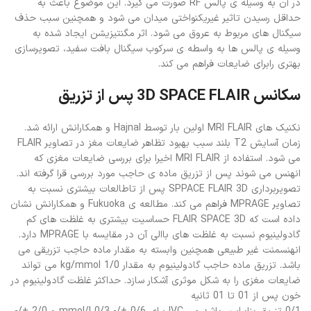
در آن به وسیله ی پالس RF صورت می گیرد. این موضوع باعث به
حداقل رسیدن تاثیر غیریکنواختی میدان می شود و همچنین سبب حذف
سیگنال های مربوط به عروق می شود. اثر مگنتیزیشن ایجاد شده به
وسیله ی پالس ها به واسطه ی سرکوب سیگنال بافت سفید، تصویرسازی
بهتری رابرای ضایعات فراهم می کند.
سکانس 3D SPACE FLAIR پس از تزریق
نکنیک های MRI FLAIR اولین بار توسط Hajnal و همکارانش ارائه شد.
زمان آسایش T2 بلند سبب بهبود تظاهر ضایعات مغز در تصاویر FLAIR
می شود. استفاده از MRI FLAIR اخیرا برای بررسی ضایعات مغزی که
انهنس می شوند پس از تزریق ماده ی حاجب مورد بررسی قرا گرفته اند.
تصویربرداری SPPACE FLAIR 3D پس از تاطالعات بیشتری نسبت به
تصاویر MPRAGE فراهم می کند. مطالعه ی Fukuoka و همکارانش نشان
داده است که FLAIR SPACE 3D حساسیت بیشتری به غلظت های کم
گادولینیوم نسبت به غلظت های باالی آن در مقایسه با MPRAGE دارد.
انهنسمنت غیر طبیعی همچنین وابسته به مقدار ماده حاجب تزریقی می
باشد. تزریق ماده حاجب گادولینیوم به مقدار 1/0 kg/mmol می تواند
ضایعات مغزی را به شکل موثری آشکار سازد. حداکثر غلظت گادولینیوم در
خون پس از 01 تا 01 ثانیه