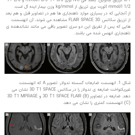
0/1 تزریق بنابراین. باشد می IVC برای 0/6 +/- 0/3 mmol/l و 2/0 +/-
1/2 mmol/l آئورت بری تزریق از kg/mmol وزن بیمار ایده آل است.
از آنجایی که در بسیاری موارد ناهنجاری ها هم در تصاویر قبل و هم بعد
از تزریق سکانس FLAIR SPACE 3D مشاهده می شوند، آن انهنسمنت
هایی که پس از تفریق این دو سری تصویر باقی می مانند نشاندهنده ی
ناهنجاری انهنس شده می باشند.
شکل 1. انهنسمت ضایعات گسسته ندولار. تصویر A که انهنسمنت
غیریکنواخت ضایعه ی ندولار را در سکانس 3D T1 SPACE نشان می
دهد. ضایعه در تصاویر 3D T1 SPACE FLAIR (B) و 3D T1 MPRAGE
(C) انهنسمنت کمتری را نشان می دهد.