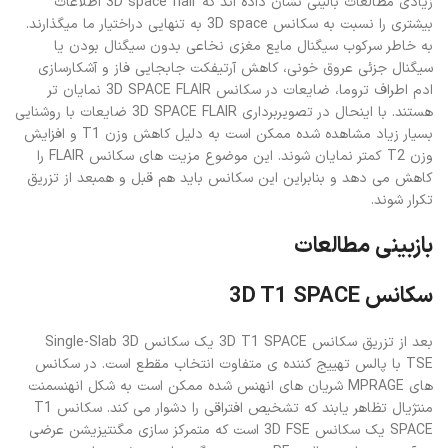
زیادی مطالعات بالینی نشان داده اند که 3D space flair اطلاعات
بیشتری را نسبت به سکانس 3D space به تنهایی دراختیار ما میگذارند.
به خاطر سرکوب سیگنال مایع مغزی نخاعی بدون سیگنال بودن یا
سیگنال جزئی عروق خونی، کاهش آرتیفکت جابجایی فاز و آشکارسازی
ادم اطراف تروما، ضایعات در سکانس 3D SPACE FLAIR نمایان تر
هستند. با اینحال در تصویربرداری 3D SPACE FLAIR ضایعات با روشنایی
بسیار زیاد مشاهده شده ممکن است به دلیل کاهش وزن T1 و افزایش
وزن T2 کمتر نمایان شوند. این موضوع مزیت های سکانس FLAIR را
کاهش می دهد و بنابراین این سکانس باید هم قبل و همبعد از تزریق
تکرار شوند.
بازبینی مطالعات
سکانس 3D T1 SPACE
بعد از تزریق سکانس 3D T1 SPACE یک سکانس Single-Slab 3D
TSE با پالس تهییج کننده ی متفاوت انتخاب مقطع است. در سکانس
های MPRAGE شریان های انهنس شده ممکن است به شکل انهنسمنت
مننژیال تظاهر یابند که تشخیص افتراقی را دشوار می کند. سکانس T1
SPACE یک سکانس 3D FSE است که متمرکز سازی مگنتیزیشن عرضی