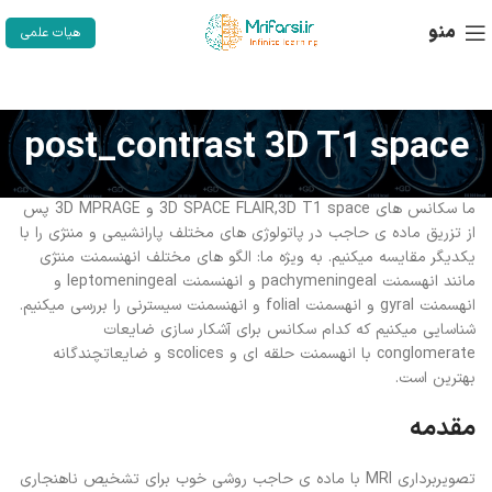
منو
هیات علمی
post_contrast 3D T1 space
ما سکانس های 3D SPACE FLAIR,3D T1 space و 3D MPRAGE پس
از تزریق ماده ی حاجب در پاتولوژی های مختلف پارانشیمی و مننژی را با
یکدیگر مقایسه میکنیم. به ویژه ما: الگو های مختلف انهنسمنت مننژی
مانند انهسمنت pachymeningeal و انهنسمنت leptomeningeal و
انهسمنت gyral و انهسمنت folial و انهنسمنت سیسترنی را بررسی میکنیم.
شناسایی میکنیم که کدام سکانس برای آشکار سازی ضایعات
conglomerate با انهسمنت حلقه ای و scolices و ضایعاتچندگانه
بهترین است.
مقدمه
تصویربرداری MRI با ماده ی حاجب روشی خوب برای تشخیص ناهنجاری