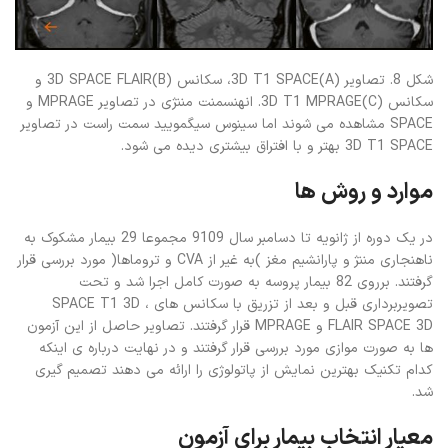
شکل 8. تصاویر 3D T1 SPACE(A)، سکانس 3D SPACE FLAIR(B) و
سکانس 3D T1 MPRAGE(C). انهنسمنت مننژی در تصاویر MPRAGE و
SPACE مشاهده می شوند اما سینوس سیگمویید سمت راست در تصاویر
3D T1 SPACE بهتر و با افتراق بیشتری دیده می شود.
موارد و روش ها
در یک دوره از ژانویه تا دسامبر سال 9109 مجموعا 29 بیمار مشکوک به
ناهنجاری مننژ و پارانشیم مغز )به غیر از CVA و تروماها( مورد بررسی قرار
گرفتند. برروی 82 بیمار پروسه به صورت کامل اجرا شد و تحت
تصویربرداری قبل و بعد از تزریق با سکانس های SPACE T1 3D ،
FLAIR SPACE 3D و MPRAGE قرار گرفتند. تصاویر حاصل از این آزمون
ها به صورت موازی مورد بررسی قرار گرفتند و در نهایت درباره ی اینکه
کدام تکنیک بهترین نمایش از پاتولوژی را ارائه می دهند تصمیم گیری
شد.
معیار انتخاب بیمار برای آزمون