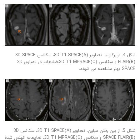
شکل 4. توبرکلوما. تصاویر 3D T1 SPACE(A)، سکانس 3D SPACE
FLAIR(B) و سکانس 3D T1 MPRAGE(C).ضایعات در تصاویر 3D
SPACE بهتر مشاهده می شوند.
شکل 5. از بین رفتن میلین. تصاویر 3D T1 SPACE(A)، سکانس 3D
SPACE FLAIR(B) و سکانس 3D T1 MPRAGE(C). ضایعات انهنس شده