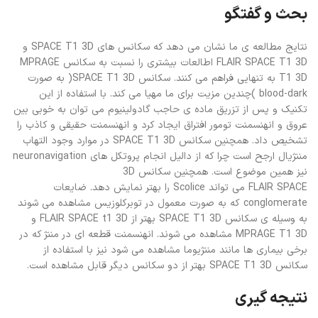
بحث و گفتگو
نتایج مطالعه ی ما نشان می دهد که سکانس های SPACE T1 3D و
FLAIR SPACE T1 3D اطالعات بیشتری را نسبت به سکانس MPRAGE
T1 3D به تنهایی فراهم می کنند. سکانس SPACE T1 3D( به صورت
blood-dark )چندین مزیت برای ما مهیا می کند. با استفاده از این
تکنیک و پس از تزریق ماده ی حاجب گادولینیوم می توان به خوبی بین
عروق و انهنسمنت تومور افتراق ایجاد کرد و انهنسمنت حقیقی و کاذب را
تشخیص داد. همچنین سکانس SPACE T1 3D در موارد وجود التهاب
مننژیال ارجح است چرا که از دالیل انجام پروتکل های neuronavigation
نیز همین موضوع است. همچنین سکانس 3D
FLAIR SPACE می تواند Scolice را بهتر نمایش دهد. ضایعات
conglomerate که به صورت معمول در توبرکلوزیس مشاهده می شوند
به وسیله ی سکانس SPACE T1 3D بهتر از FLAIR SPACE t1 3D و
MPRAGE T1 3D مشاهده می شوند. انهنسمنت قطعه ای در مننژ که در
برخی بیماری ها مانند مننژیوما مشاهده می شود نیز با استفاده از
سکانس SPACE T1 3D بهتر از دو سکانس دیگر قابل مشاهده است.
نتیجه گیری