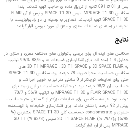
گادولینیوم به مقدار kg/mmol 1/0 به ازای وزن بیمار تزریق شد. تصاویر
پس از 01 تا 091 ثانیه از تزریق ماده ی حاجب تهیه شدند. ابتدا
سکانس MPRAGE T1 3D سپس SPACE T1 3D و پس از آن FLAIR
SPACE T1 3D تهیه گردیدند. تصاویر به وسیله ی دو رادیولوژیست با
تجربه در زمینه ی ضایعات مغزی و مننژیال مورد بررسی قرار گرفتند.
نتایج
سکانس های ایده آل برای بررسی پاتولوژی های مختلف مغزی و مننژی در
جداول 4-1 آمده اند. برای آشکارسازی ضایعات به و 88/5 ،99/3 ترتیب
به 3D SPACE FLAIR و 3D T1 MPRAGE ، 3D T1 SPACE های
سکانس حساسیت مجزا صورت 78 درصد بود. سکانس SPACE T1 3D
حتی برای ضایعات کوچکتر از 0 سانتی متر نیز به خوبی اجرا شد و
حساسیت آن 98/3 درصد بود در حالیکه حساسیت در این زمینه برای
FLAIR SPACE T1 3D و MPRAGE T1 3D به ترتیب 56/9 و 70/7
درصد بود. هر سه سکانس برای ضایعات بزرکتر از 9 سانتی متر حساسیت
بیش از 92 درصد را نشان دادند. برای آشکارسازی ضایعات با انهنسمنت
حلقوی و conglomerate حساسیت کلی SPACE T1 3D بیشترین (%
5/98) و(79/7 %) 3D T1 SAPCE FLAIR سپس (83/3 %) 3D T1
MPRAGE پس از آن قرار گرفتند.