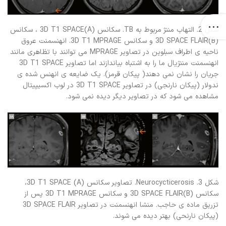
شکل 2. التهاب مننژ مربوط به TB. سکانس 3D T1 SPACE(A) ، سکانس
3D SPACE FLAIR(B) و سکانس 3D T1 MPRAGE. انهنسمنت عروق
ناحیه ی اطراف سبلوین در تصاویر MPRAGE می توانند با تظاهری مانند
انهنسمنت مننژیال ما را به اشتباه بیاندازند اما تصاویر 3D T1 SPACE
جریان را نشان نمی دهند( پیکان قرمز). یک ضایعه ی انهنس شده ی
ندولار (پیکان نارنجی) در تصاویر 3D T1 SPACE در لوب اکسیپیتال
مشاهده می شود که در تصاویر دیگر دیده نمی شود.
شکل 3. Neurocycticerosis. تصاویر سکانس 3D T1 SPACE (A)،
سکانس 3D SPACE FLAIR(B) و سکانس 3D T1 MPRAGE پس از
تزریق ماده ی حاجب. منشا انهنسمنت در تصاویر 3D SPACE FLAIR
(پیکان نارنحی) بهتر دیده می شوند.