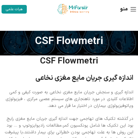
منو
هیات علمی
CSF Flowmetri
CSF Flowmetri
اندازه گیری جریان مایع مغزی نخاعی
اندازه گیری و سنجش جریان مایع مغزی نخاعی به صورت کیفی و کمی
اطلاعات کلیدی در مورد ناهنجاری های سیستم عصبی مرکزی ، فیزیولوژی
وپاتوفیزیولوژی بیماران در اختیار ما قرار می دهد.
در گذشته تکنیک های تهاجمی جهت اندازه گیری جریان مایع مغزی رایج
بود این تکنیک ها شامل پونکسیون کمر،مطالعات رادیوایزوتوپ و … بود
این روش ها به علت تهاجمی بودن خطراتی برای بیمار داشتند،با پیشرفت