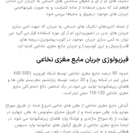
تکنیک های ام آر آی و معرفی سکانس های حساس به جریان این امکان
فراهم شد که بدون استفاده از ماده کنتراست و به صورت غیرتهاجمی
جریان های موجود درعروق و مجراها بررسی شود.
از جمله کاربردهای تکنیک های حساس به جریان که جهت کمی سازی
جریان های بدن در تصوربرداری ام آر آی مورد استفاده قرار می گیرد می
توان به کمی سازی جریان موجود در آئورت،پولمونری،دریچه های
قلب(میترال و تری کوسپید) و جریان مایع مغزی نخاعی اشاره کرد.
فیزیولوژی جریان مایع مغزی نخاعی
حدود 80 درصد مایع مغزی نخاعی توسط شبکه کورویید (500-600
میلی لیتر در شبانه روز) و 20 درصد توسط پارانشیم مغز،بستر بطن ها و
فضای زیرعنکبوتیه تولید می شود.در یک شخص بالغ حجم کلی مایع
مغزی نخاعی 120-150 میلی لیتر است.
گردش مایع مغزی نخاعی از بطن های جانبی شروع شده ،از طریق سوراخ
مونرو وارد بطن سوم شده و از طریق مجرای سلویوس به بطن چهارم در
نهایت از راه سوراخ ماژندی و لوشکا وارد فضای زیرعنکبوتیه می شود. در
اینجا مایع مغزی نخاعی از طریق گرانول های عنکبوتیه وارد سینوس
فوقانی شده و به این ترتیب وارد جریان خون می شود.