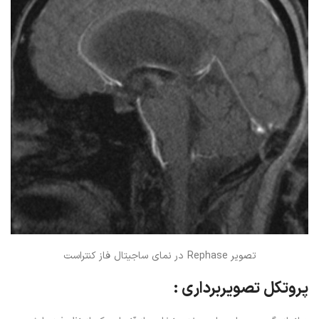
تصویر Rephase در نمای ساجیتال فاز کنتراست
پروتکل تصویربرداری :