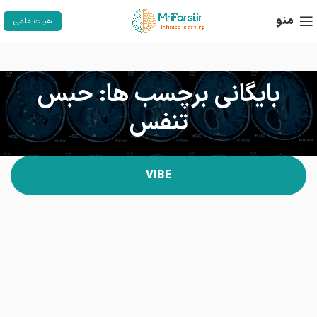
منو
هیات علمی
بایگانی برچسب ها: حبس
تنفس
VIBE