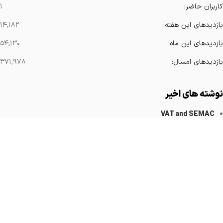
کاربران حاضر:
۱
بازدیدهای این هفته:
۱۴,۱۸۲
بازدیدهای این ماه:
۵۴,۱۳۰
بازدیدهای امسال:
۳۷۱,۹۷۸
نوشته های اخیر
VAT and SEMAC
کاهش آرتیفکت های فلزی
Implanted Devices Artifact
Cardiovascular Catheters
Cardiac Pacemakers
لینک های مهم