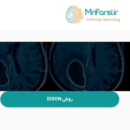
روش DIXON