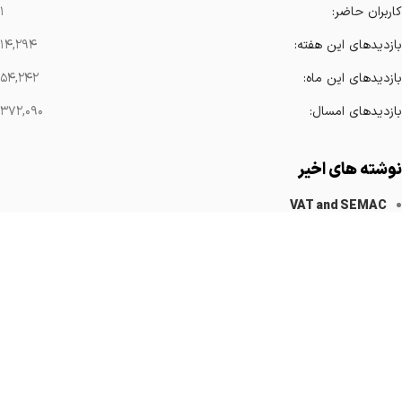
کاربران حاضر:
۱
بازدیدهای این هفته:
۱۴,۲۹۴
بازدیدهای این ماه:
۵۴,۲۴۲
بازدیدهای امسال:
۳۷۲,۰۹۰
نوشته های اخیر
VAT and SEMAC
کاهش آرتیفکت های فلزی
Implanted Devices Artifact
Cardiovascular Catheters
Cardiac Pacemakers
لینک های مهم