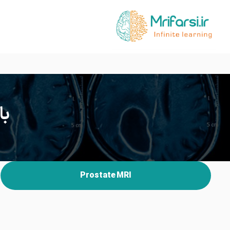
با
Prostate MRI