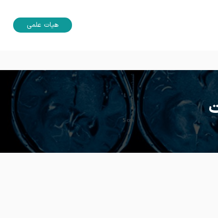
هیات علمی
ت