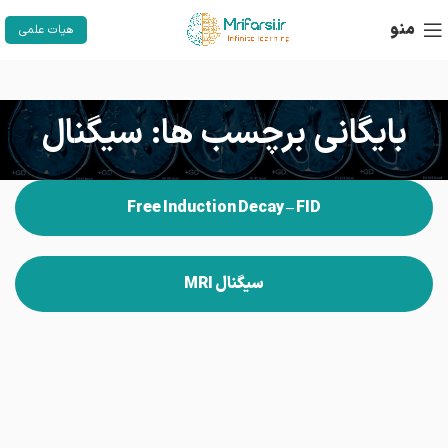
منو
هیات علمی
بایگانی برچسب ها: سیگنال
Free Induction Decay – FID
سیگنال MRI