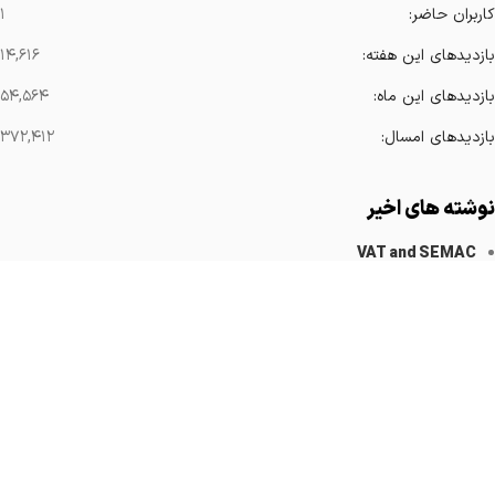
کاربران حاضر:
۱
بازدیدهای این هفته:
۱۴,۶۱۶
بازدیدهای این ماه:
۵۴,۵۶۴
بازدیدهای امسال:
۳۷۲,۴۱۲
نوشته های اخیر
VAT and SEMAC
کاهش آرتیفکت های فلزی
Implanted Devices Artifact
Cardiovascular Catheters
Cardiac Pacemakers
لینک های مهم