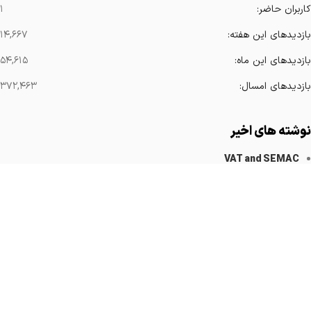
کاربران حاضر:
۱
بازدیدهای این هفته:
۱۴,۶۶۷
بازدیدهای این ماه:
۵۴,۶۱۵
بازدیدهای امسال:
۳۷۲,۴۶۳
نوشته های اخیر
VAT and SEMAC
کاهش آرتیفکت های فلزی
Implanted Devices Artifact
Cardiovascular Catheters
Cardiac Pacemakers
لینک های مهم