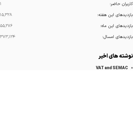
کاربران حاضر:
۱
بازدیدهای این هفته:
۱۵,۳۲۸
بازدیدهای این ماه:
۵۵,۲۷۶
بازدیدهای امسال:
۳۷۳,۱۲۴
نوشته های اخیر
VAT and SEMAC
کاهش آرتیفکت های فلزی
Implanted Devices Artifact
Cardiovascular Catheters
Cardiac Pacemakers
لینک های مهم