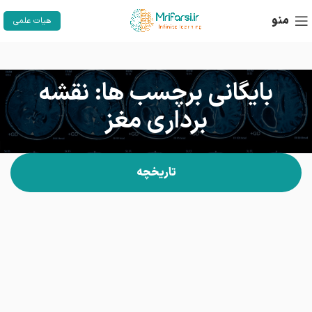
منو
هیات علمی
بایگانی برچسب ها: نقشه
برداری مغز
تاریخچه