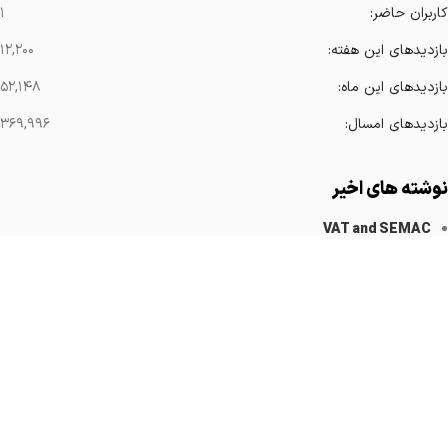
کاربران حاضر:
۱
بازدیدهای این هفته:
۱۲,۲۰۰
بازدیدهای این ماه:
۵۲,۱۴۸
بازدیدهای امسال:
۳۶۹,۹۹۶
نوشته های اخیر
VAT and SEMAC
کاهش آرتیفکت های فلزی
Implanted Devices Artifact
Cardiovascular Catheters
Cardiac Pacemakers
لینک های مهم