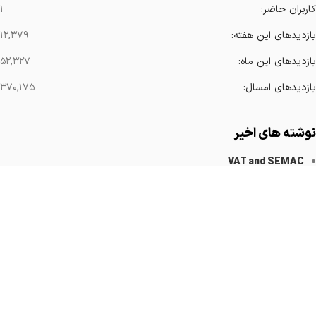
کاربران حاضر:
۱
بازدیدهای این هفته:
۱۲,۳۷۹
بازدیدهای این ماه:
۵۲,۳۲۷
بازدیدهای امسال:
۳۷۰,۱۷۵
نوشته های اخیر
VAT and SEMAC
کاهش آرتیفکت های فلزی
Implanted Devices Artifact
Cardiovascular Catheters
Cardiac Pacemakers
لینک های مهم