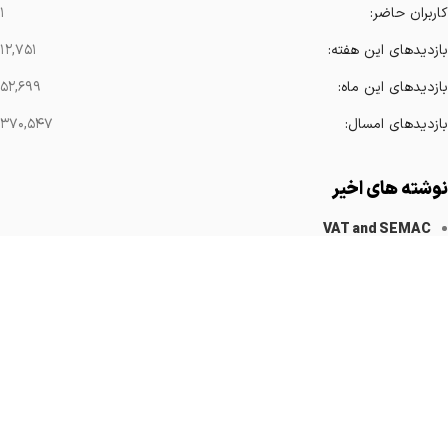
کاربران حاضر:
۱
بازدیدهای این هفته:
۱۲,۷۵۱
بازدیدهای این ماه:
۵۲,۶۹۹
بازدیدهای امسال:
۳۷۰,۵۴۷
نوشته های اخیر
VAT and SEMAC
کاهش آرتیفکت های فلزی
Implanted Devices Artifact
Cardiovascular Catheters
Cardiac Pacemakers
لینک های مهم