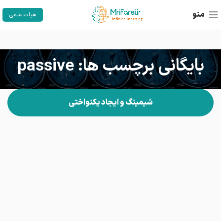
منو
هیات علمی
بایگانی برچسب ها: passive
شیمینگ و ایجاد یکنواختی