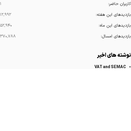
کاربران حاضر:
۱
بازدیدهای این هفته:
۱۲,۹۹۲
بازدیدهای این ماه:
۵۲,۹۴۰
بازدیدهای امسال:
۳۷۰,۷۸۸
نوشته های اخیر
VAT and SEMAC
کاهش آرتیفکت های فلزی
Implanted Devices Artifact
Cardiovascular Catheters
Cardiac Pacemakers
لینک های مهم