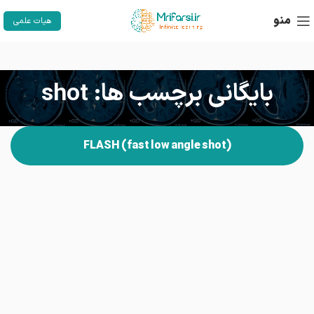
منو
هیات علمی
بایگانی برچسب ها: shot
FLASH (fast low angle shot)