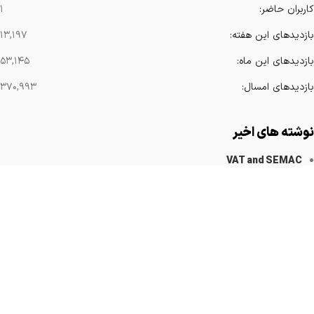
کاربران حاضر:
۱
بازدیدهای این هفته:
۱۳,۱۹۷
بازدیدهای این ماه:
۵۳,۱۴۵
بازدیدهای امسال:
۳۷۰,۹۹۳
نوشته های اخیر
VAT and SEMAC
کاهش آرتیفکت های فلزی
Implanted Devices Artifact
Cardiovascular Catheters
Cardiac Pacemakers
لینک های مهم