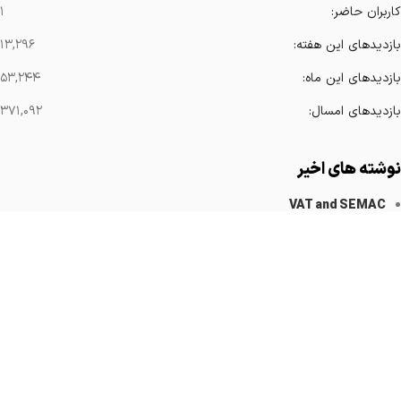
کاربران حاضر:
۱
بازدیدهای این هفته:
۱۳,۲۹۶
بازدیدهای این ماه:
۵۳,۲۴۴
بازدیدهای امسال:
۳۷۱,۰۹۲
نوشته های اخیر
VAT and SEMAC
کاهش آرتیفکت های فلزی
Implanted Devices Artifact
Cardiovascular Catheters
Cardiac Pacemakers
لینک های مهم