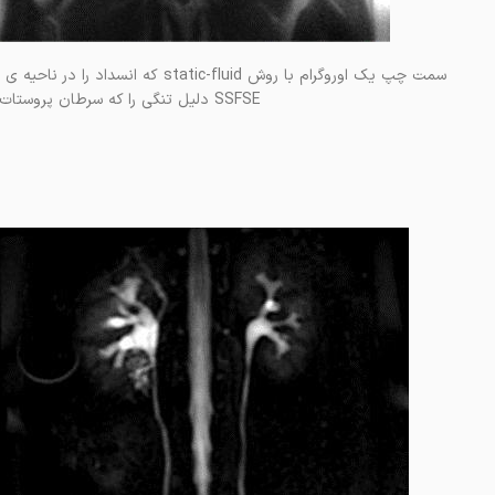
سمت چپ یک اوروگرام با روش -fluid
SSFSE دلیل تنگی را که سرطان پروستات و متاستاز به لنف نود می باشد اثبات می کند