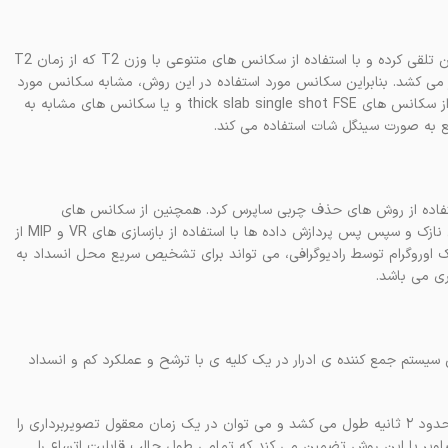
. اوروگرافی static-fluid مسیر ادراری را به صورت یک ستون از مایع ساکن تلقی کرده و با استفاده از سکانس های متنوعی با وزن T2 که از زمان T2
ویر می کشد. بنابراین سکانس مورد استفاده در این روش، مشابه سکانس مورد
استفاده برای MRCP می باشد. اوروگرافی تشدید مغناطیسی با وزن T2 از سکانس های thick slab single shot FSE و یا سکانس های مشابه به
زمینه در این روش را می توان با افزایش TE و یا استفاده از روش های حذف چربی ساپرس کرد. همچنین از سکانس های
Respiratory triggered 3D نیز می توان برای تصویربرداری با برش های نازک و سپس پس پردازش داده ها با استفاده از بازسازی های VR و MIP از
اده نمود. تصویربرداری به روش Static-fluid همانند یک اوروگرام توسط رادیوگرافی، می تواند برای تشخیص سریع محل انسداد به
ری می باشد.
سیستم جمع کننده ی ادرار در یک کلیه ی با ترشح و عملکرد کم و انسداد
همچنین این تصویربرداری به وسیله ی سکانس SSFSE برای هر تصویر حدود ۲ ثانیه طول می کشد و می توان در یک زمان معقول تصویربرداری را
اویر با این روش تضمین می کند که تمامی طول حالب قابلیت اتساع را