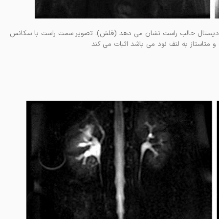
static که انسداد را در ناحیه ی دیستال حالب راست نشان می دهد (فلش). تصویر سمت راست با سکانس