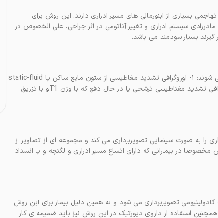
اجمی بسیاری از ابنورمالی های مسیر ادراری دارند. این روش برای
مادرزادی سیستم ادراری و تغییر آناتومی در اثر جراحی، علی الخصوص در
ر گیرند بسیار سودمند می باشد.
رایج ترین تکنیک های نمایش مسیر ادراری به دو مقوله تقسیم بندی می شوند: ۱- اوروگرافی تشدید مغاطیسی از ستون مایع ساکن یا static-fluid
که با وزن T2 صورت گرفته و هیدروگرافی نیز خوانده می شود و ۲-اوروگرافی تشدید مغناطیسی ترشحی یا در حال دفع که با وزن T1و با تزریق
T استفاده می کند و مسیر ادراری را به صورت سینمایی تصویربرداری می کند و مجموعه ای از تصاویر از
مخصوصا در بیمارانی که دارای اتساع مسیر ادراری و لگنچه و یا انسداد
دولینیومی تصویربرداری می شود و به همین دلیل بیمار برای این روش
همچنین استفاده از داروی دیورتیک در این روش نیز باید ضمیمه ی کار