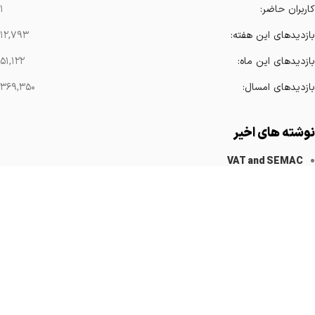
کاربران حاضر:
۱
بازدیدهای این هفته:
۱۲,۷۹۳
بازدیدهای این ماه:
۵۱,۱۲۲
بازدیدهای امسال:
۳۶۹,۳۵۰
نوشته های اخیر
VAT and SEMAC
کاهش آرتیفکت های فلزی
Implanted Devices Artifact
Cardiovascular Catheters
Cardiac Pacemakers
لینک های مهم