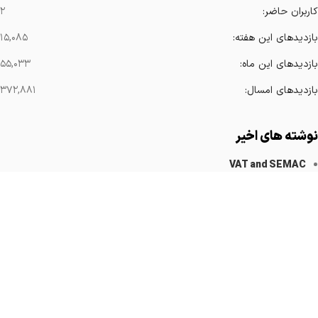
کاربران حاضر:
۲
بازدیدهای این هفته:
۱۵,۰۸۵
بازدیدهای این ماه:
۵۵,۰۳۳
بازدیدهای امسال:
۳۷۲,۸۸۱
نوشته های اخیر
VAT and SEMAC
کاهش آرتیفکت های فلزی
Implanted Devices Artifact
Cardiovascular Catheters
Cardiac Pacemakers