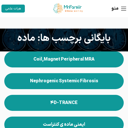
منو
هیات علمی
بایگانی برچسب ها: ماده
Coil,Magnet Peripheral MRA
Nephrogenic Systemic Fibrosis
۴D-TRANCE
ایمنی ماده ی کنتراست