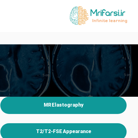
MR Elastography
T2/T2-FSE Appearance