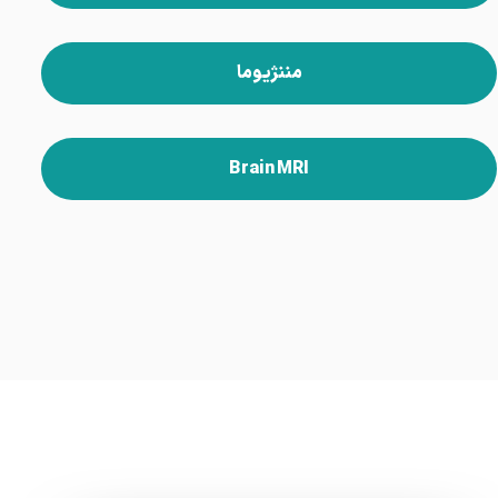
مننژیوما
Brain MRI