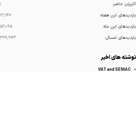
کاربران حاضر:
۱
بازدیدهای این هفته:
۱۲,۱۴۷
بازدیدهای این ماه:
۵۲,۰۹۵
بازدیدهای امسال:
۳۶۹,۹۴۳
نوشته های اخیر
VAT and SEMAC
کاهش آرتیفکت های فلزی
Implanted Devices Artifact
Cardiovascular Catheters
Cardiac Pacemakers
لینک های مهم