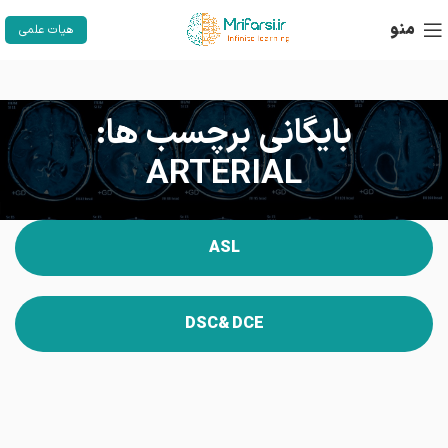
منو
هیات علمی
بایگانی برچسب ها:
ARTERIAL
ASL
DSC& DCE