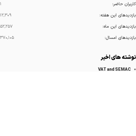
کاربران حاضر:
۱
بازدیدهای این هفته:
۱۲,۳۰۹
بازدیدهای این ماه:
۵۲,۲۵۷
بازدیدهای امسال:
۳۷۰,۱۰۵
نوشته های اخیر
VAT and SEMAC
کاهش آرتیفکت های فلزی
Implanted Devices Artifact
Cardiovascular Catheters
Cardiac Pacemakers
لینک های مهم