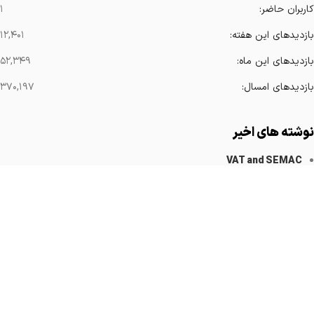
کاربران حاضر:
۱
بازدیدهای این هفته:
۱۲,۴۰۱
بازدیدهای این ماه:
۵۲,۳۴۹
بازدیدهای امسال:
۳۷۰,۱۹۷
نوشته های اخیر
VAT and SEMAC
کاهش آرتیفکت های فلزی
Implanted Devices Artifact
Cardiovascular Catheters
Cardiac Pacemakers
لینک های مهم