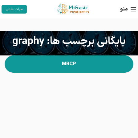
منو
هیات علمی
بایگانی برچسب ها: graphy
MRCP