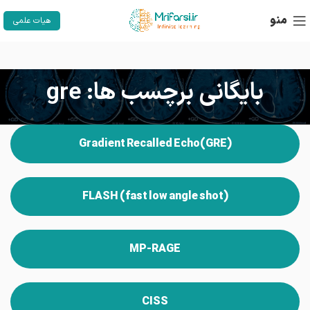
منو
هیات علمی
بایگانی برچسب ها: gre
(GRE)Gradient Recalled Echo
FLASH (fast low angle shot)
MP-RAGE
CISS