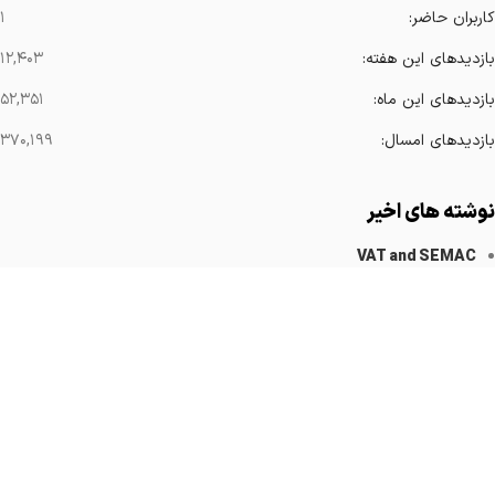
کاربران حاضر:
۱
بازدیدهای این هفته:
۱۲,۴۰۳
بازدیدهای این ماه:
۵۲,۳۵۱
بازدیدهای امسال:
۳۷۰,۱۹۹
نوشته های اخیر
VAT and SEMAC
کاهش آرتیفکت های فلزی
Implanted Devices Artifact
Cardiovascular Catheters
Cardiac Pacemakers