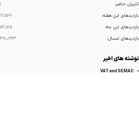
کاربران حاضر:
۱
بازدیدهای این هفته:
۱۲,۵۶۷
بازدیدهای این ماه:
۵۲,۵۱۵
بازدیدهای امسال:
۳۷۰,۳۶۳
نوشته های اخیر
VAT and SEMAC
کاهش آرتیفکت های فلزی
Implanted Devices Artifact
Cardiovascular Catheters
Cardiac Pacemakers
لینک های مهم