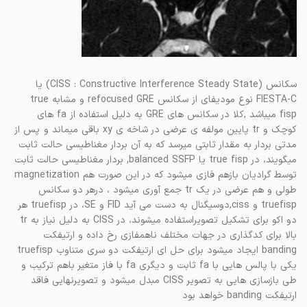
سکانس (CISS : Constructive Interference Steady State) یا
FIESTA-C نوع مودیفای از سکانس refocused GRE و مشابه true
fisp میباشد ,کلا در سکانس های GRE به دلیل استفاده از fa های
کوچک و tr پایین مولفه ی عرضی در شاخه ی xy باقی میماند و پس از
مدتی بردار به مقدار ثابتی میرسد که به آن بردار مغناطیسی حالت ثابت
میگویند، در true fisp یا balanced SSFP, بردار مغناطیسی حالت ثابت
توسط گرادیان بازهم فازی میشود که در این صورت هم magnetization
طولی و هم عرضی در یک tr جمع آوری میشود ، درهر دو سکانس
truefisp و ciss,دوسیگنال به دست می آید FID و SE، در truefisp هر
دو اکو برای تشکیل تصویراستفاده میشوند، در CISS به دلیل نیاز به tr
بالا برای کدگذاری در جهات مختلف ناهمفازی رخ داده و ارتیفکت
banding ایجاد میشود برای حل ای ارتیفکت دو سری متناوب truefisp
یکی با پالس هایی با fa ثابت و دیگری fa با فاز متغیر باهم ترکیب و
طی بازسازی هایی به تصویر CISS مبدل میشود و تصویرنهایی فاقد
ارتیفکت banding خواهد بود