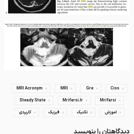
MRI Acronym
MRI
Gre
Ciss
Steady State
Mrifarsi.ir
Mrifarsi
اموزش
تکنیک
فیزیک
کاربردی
دیدگاهتان را بنویسید