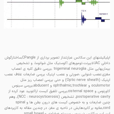
اپلیکیشنهای این سکانس عبارتنداز تصویر برداری از CPangle,ساختارگوش
داخلی IAC،لابیرنت،تومورهای آکوستیک مثل شوانوما، و تشخیص
بیماریهایی مثل trigeminal neuroglia ,بررسی دقیق کلیه ی اعصاب
مغزی:عصب شنوایی ،صورتی و عصب اپتیک بررسی ضایعات غلاف عصب
اپتیک (Optic nerve sheath) و حتی بررسی اعصاب ریز مثل
oculomotor و ophthalmic,trochlear و abducent,بررسی سینوس
کاورنوس و cisternal space,بررسی تلفیق کیست اراکنویید عود کرده از
postoperative cavity, تشخیص (NCC : neurocysticerosis), وهم
چنین ضایعات و به خصوص کیست های درون بطن ها و spinal
cord,علاوه بر کابردهایش در ناحیه ی مغز، در چندین مقاله به کاربردهای
این این سکانس در بررسی سیستم صفراوی و،small bowel