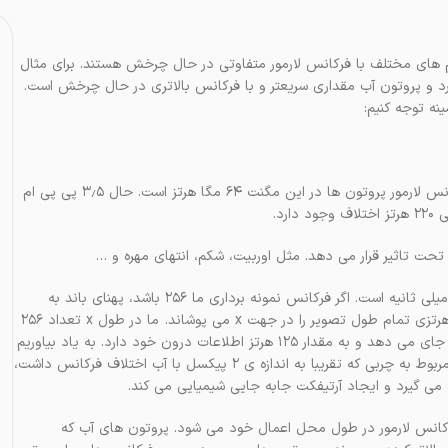
 های مختلف با فرکانس لارمور متفاوتی در حال چرخش هستند. برای مثال
 و پروتون آب مقداری سریعتر و با فرکانس بالاتری در حال چرخش است.
دستگاهی با مگنت ۱٫۵ تسلا را در نظر بگیرید. همانطور که می دانید فرکانس لارمور پروتون ها در این مگنت ۶۴ مگا هرتز است. حال ۳٫۵ پی پی ام
حت تاثیر قرار می دهد. مثل اوربیت، شکم، انتهای مهره و …
به بیان ریاضیاتی زمان نمونه برداری در دستگاه ۱٫۵ تسلا حدودا برابر ۸ میلی ثانیه است. اگر فرکانس نمونه برداری ما ۲۵۶ باشد، پهنای باند به
دست آمده برابر ۳۲ کیلو هرتز می شود. بنابراین یک بازه ی فرکانسی ۳۲ هرتزی تمام طول تصویر را در جهت x می پوشاند. ما در طول x تعداد ۲۵۶
پیکسل داریم. پس هر پیکسل مقدار پهنای باند برابر ۱۲۵ هرتز را در خود جای می دهد و به مقدار ۱۲۵ هرتز اطلاعات درون خود دارد. به یاد بیاوریم
اختلاف فرکانس بین پروتون آب و چربی نیز ۲۲۰ هرتز بود. پس سیگنال مربوط به چربی که تقریبا به اندازه ی ۲ پیکسل با آب اختلاف فرکانس داشت،
 گیرد و ایجاد آرتیفکت جابه جایی شیمیایی می کند.
ایجاد تغییر تدریجی در فرکانس لارمور در طول محل اعمال خود می شود. پروتون های آب که